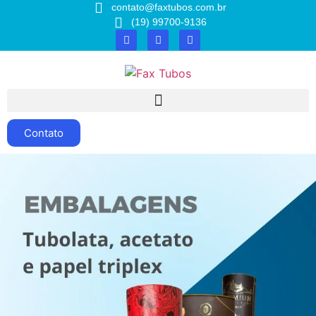
contato@faxtubos.com.br
(19) 99700-9136
Contato