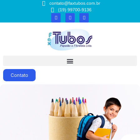
contato@faxtubos.com.br
(19) 99700-9136
Contato